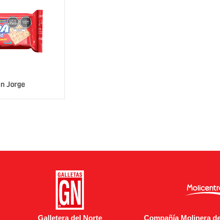
n Jorge
Galletera del Norte
Compañía Molinera del