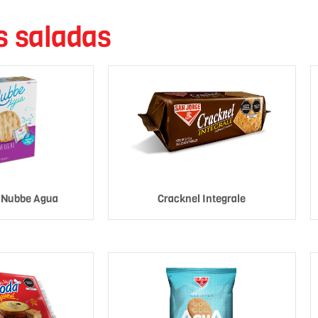
s saladas
y Nubbe Agua
Cracknel Integrale